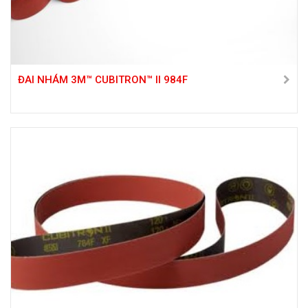
ĐAI NHÁM 3M™ CUBITRON™ II 984F