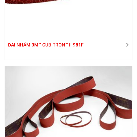
ĐAI NHÁM 3M™ CUBITRON™ II 981F