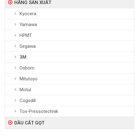
HÃNG SẢN XUẤT
Kyocera
Yamawa
HPMT
Segawa
3M
Osborn
Mitutoyo
Motul
Cogsdill
Tox-Pressotechnik
DẦU CẮT GỌT