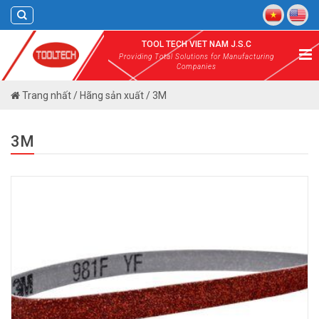
Skip
to
content
TOOL TECH VIET NAM J.S.C
Providing Total Solutions for Manufacturing
Companies
Trang nhất
/
Hãng sản xuất
/
3M
3M