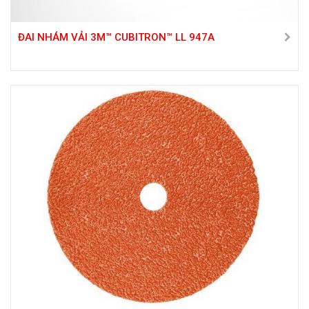
ĐAI NHÁM VẢI 3M™ CUBITRON™ LL 947A