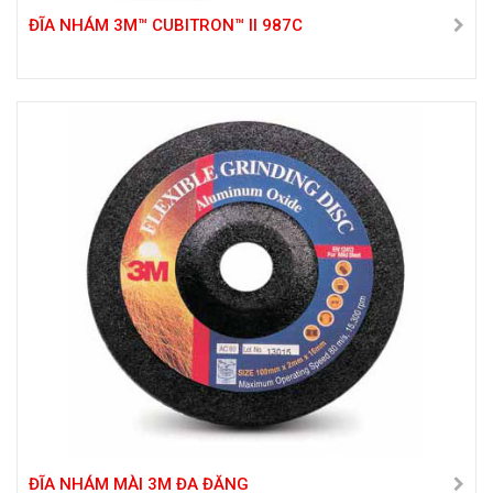
ĐĨA NHÁM 3M™ CUBITRON™ II 987C
ĐĨA NHÁM MÀI 3M ĐA ĐĂNG