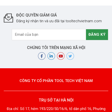
ĐỘC QUYỀN GIẢM GIÁ
Đăng ký nhận tin và ưu đãi tại tooltechvietnam.com
CHÚNG TÔI TRÊN MẠNG XÃ HỘI
CÔNG TY CỔ PHẦN TOOL TECH VIỆT NAM
TRỤ SỞ TẠI HÀ NỘI
Địa chỉ: Số 17, hẻm 193/220/50/16/6, tổ dân phố 16, Phường