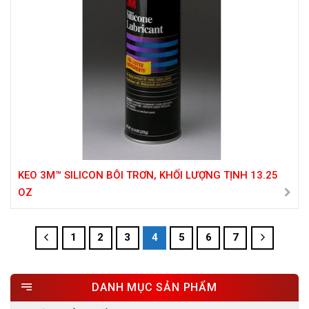
KEO 3M™ SILICON BÔI TRƠN, KHỐI LƯỢNG TỊNH 13.25
OZ
1
2
3
4
5
6
7
DANH MỤC SẢN PHẨM