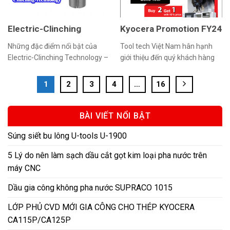
cho […]
Electric-Clinching
Kyocera Promotion FY24
Technology – Công Nghệ
(03/04/2023-
Những đặc điểm nổi bật của
Tool tech Việt Nam hân hạnh
Mối Nối Không Hàn
30/09/2023) – Chương
Electric-Clinching Technology –
giới thiệu đến quý khách hàng
Trong Ngành Điện, Điện
Trình Khuyến Mãi Tốt
Công Nghệ Mối Nối Không Hàn
chương trình ưu đãi đặc biệt từ
Tử
Nhất Năm!
Trong Ngành Điện, Điện Tử: Khả
Kyocera Cutting Tools FY24
1
2
3
4
…
16
năng dẫn điện tốt, điện trở tiếp
Liên hệ ngay với Tool Tech Việt
xúc nhỏ. Dễ dàng kiểm soát
Nam để được hỗ trợ tư vấn,
chất lượng mối nối. Độ bền kéo
cũng như hỗ trợ tham gia
BÀI VIẾT NỔI BẬT
của mối nối cao. Mối ghép
chương trình khuyến mãi hấp
Súng siết bu lông U-tools U-1900
không sinh nhiệt nên đảm bảo
dẫn từ Kyocera, thời gian áp
sự đồng […]
dụng […]
5 Lý do nên làm sạch dầu cắt gọt kim loại pha nước trên
máy CNC
Dầu gia công không pha nước SUPRACO 1015
LỚP PHỦ CVD MỚI GIA CÔNG CHO THÉP KYOCERA
CA115P/CA125P