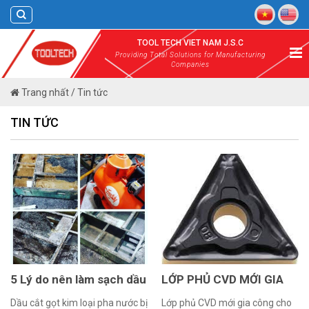
Skip
to
content
TOOL TECH VIET NAM J.S.C
Providing Total Solutions for Manufacturing
Companies
Trang nhất
/
Tin tức
TIN TỨC
5 Lý do nên làm sạch dầu
LỚP PHỦ CVD MỚI GIA
cắt gọt kim loại pha nước
CÔNG CHO THÉP
Dầu cắt gọt kim loại pha nước bị
Lớp phủ CVD mới gia công cho