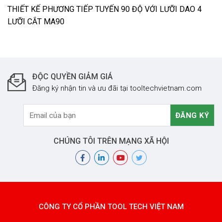
THIẾT KẾ PHƯƠNG TIẾP TUYẾN 90 ĐỘ VỚI LƯỠI DAO 4
LƯỠI CẮT MA90
ĐỘC QUYỀN GIẢM GIÁ
Đăng ký nhận tin và ưu đãi tại tooltechvietnam.com
CHÚNG TÔI TRÊN MẠNG XÃ HỘI
CÔNG TY CỔ PHẦN TOOL TECH VIỆT NAM