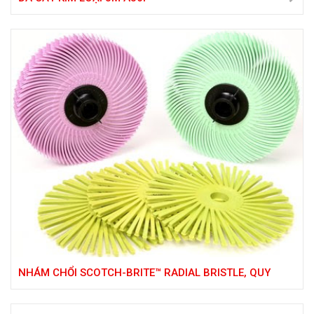
NHÁM CHỔI SCOTCH-BRITE™ RADIAL BRISTLE, QUY
CÁCH 3/4 IN X 1/16 IN , ĐỘ HẠT P220