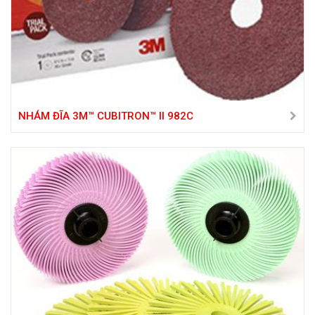
NHÁM ĐĨA 3M™ CUBITRON™ II 982C