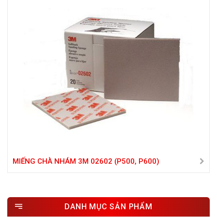
MIẾNG CHÀ NHÁM 3M 02602 (P500, P600)
DANH MỤC SẢN PHẨM