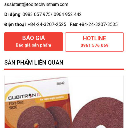
assistant@tooltechvietnam.com
Di động
: 0983 057 975/ 0964 952 442
Điện thoại
: +84-24-3207-2525
Fax
: +84-24-3207-3535
BÁO GIÁ
HOTLINE
Báo giá sản phẩm
0961 576 069
SẢN PHẨM LIÊN QUAN