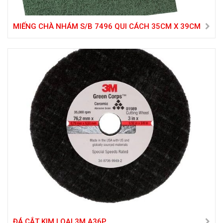
MIẾNG CHÀ NHÁM S/B 7496 QUI CÁCH 35CM X 39CM
ĐÁ CẮT KIM LOẠI 3M A36P