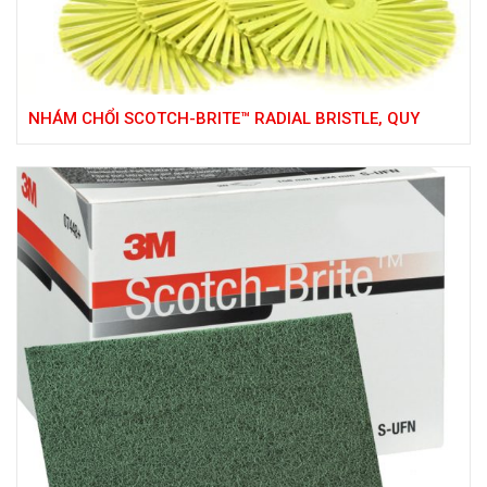
NHÁM CHỔI SCOTCH-BRITE™ RADIAL BRISTLE, QUY
CÁCH 3 IN X 3/8 IN, ĐỘ HẠT P80