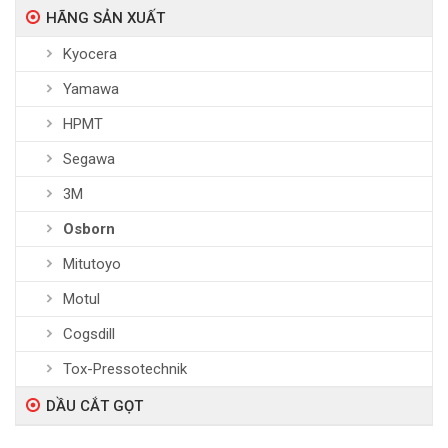
HÃNG SẢN XUẤT
Kyocera
Yamawa
HPMT
Segawa
3M
Osborn
Mitutoyo
Motul
Cogsdill
Tox-Pressotechnik
DẦU CẮT GỌT