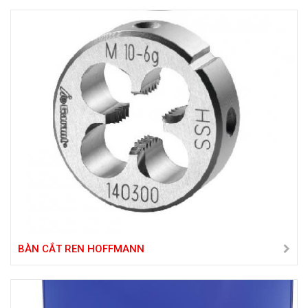
BÀN CẮT REN HOFFMANN