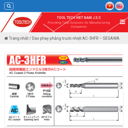
Skip
to
content
TOOL TECH VIET NAM J.S.C
Providing Total Solutions for Manufacturing
Companies
Trang nhất
/
Dao phay phẳng trước nhiệt AC-3HFR – SEGAWA