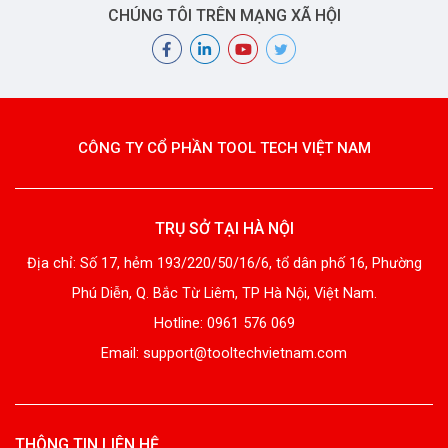
CHÚNG TÔI TRÊN MẠNG XÃ HỘI
CÔNG TY CỔ PHẦN TOOL TECH VIỆT NAM
TRỤ SỞ TẠI HÀ NỘI
Địa chỉ: Số 17, hẻm 193/220/50/16/6, tổ dân phố 16, Phường
Phú Diễn, Q. Bắc Từ Liêm, TP Hà Nội, Việt Nam.
Hotline: 0961 576 069
Email: support@tooltechvietnam.com
THÔNG TIN LIÊN HỆ