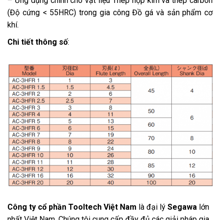
– Ứng dụng chính cho vật liệu Thép hợp kim và thép carbon
(Độ cứng < 55HRC) trong gia công Đồ gá và sản phẩm cơ
khí.
Chi tiết thông số
:
Công ty cổ phần Tooltech Việt Nam
là đại lý
Segawa
lớn
nhất Việt Nam. Chúng tôi cung cấp đầy đủ các giải pháp gia