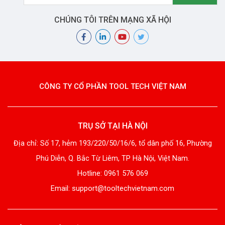
CHÚNG TÔI TRÊN MẠNG XÃ HỘI
CÔNG TY CỔ PHẦN TOOL TECH VIỆT NAM
TRỤ SỞ TẠI HÀ NỘI
Địa chỉ: Số 17, hẻm 193/220/50/16/6, tổ dân phố 16, Phường
Phú Diễn, Q. Bắc Từ Liêm, TP Hà Nội, Việt Nam.
Hotline: 0961 576 069
Email: support@tooltechvietnam.com