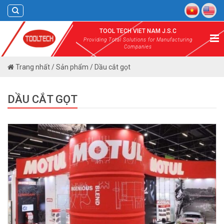
Skip
to
content
TOOL TECH VIET NAM J.S.C
Providing Total Solutions for Manufacturing
Companies
Trang nhất
/
Sản phẩm
/
Dầu cắt gọt
DẦU CẮT GỌT