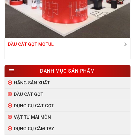
DẦU CẮT GỌT MOTUL
DANH MỤC SẢN PHẨM
HÃNG SẢN XUẤT
DẦU CẮT GỌT
DỤNG CỤ CẮT GỌT
VẬT TƯ MÀI MÒN
DỤNG CỤ CẦM TAY