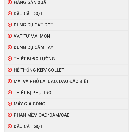
HÃNG SẢN XUẤT
DẦU CẮT GỌT
DỤNG CỤ CẮT GỌT
VẬT TƯ MÀI MÒN
DỤNG CỤ CẦM TAY
THIẾT BỊ ĐO LƯỜNG
HỆ THỐNG KẸP/ COLLET
MÀI VÀ PHỦ LẠI DAO, DAO ĐẶC BIỆT
THIẾT BỊ PHỤ TRỢ
MÁY GIA CÔNG
PHẦN MỀM CAD/CAM/CAE
DẦU CẮT GỌT