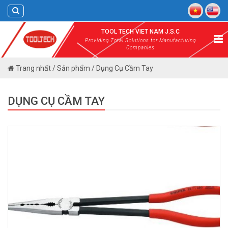
Skip
to
content
TOOL TECH VIET NAM J.S.C
Providing Total Solutions for Manufacturing
Companies
Trang nhất
/
Sản phẩm
/
Dụng Cụ Cầm Tay
DỤNG CỤ CẦM TAY