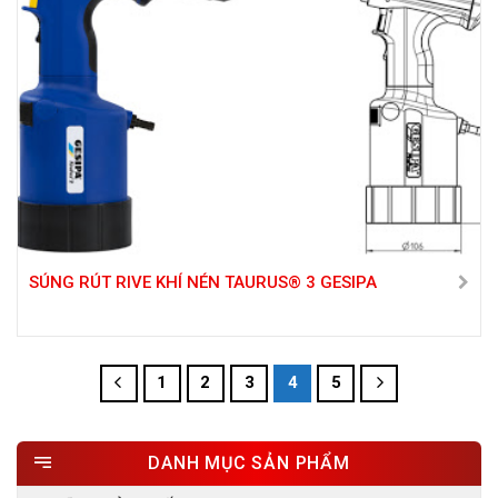
SÚNG RÚT RIVE KHÍ NÉN TAURUS® 3 GESIPA
1
2
3
4
5
DANH MỤC SẢN PHẨM