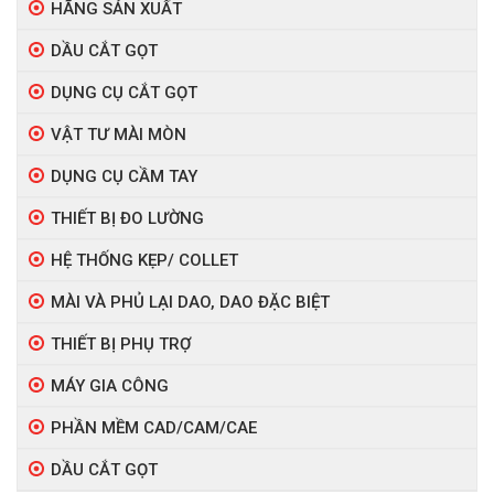
HÃNG SẢN XUẤT
DẦU CẮT GỌT
DỤNG CỤ CẮT GỌT
VẬT TƯ MÀI MÒN
DỤNG CỤ CẦM TAY
THIẾT BỊ ĐO LƯỜNG
HỆ THỐNG KẸP/ COLLET
MÀI VÀ PHỦ LẠI DAO, DAO ĐẶC BIỆT
THIẾT BỊ PHỤ TRỢ
MÁY GIA CÔNG
PHẦN MỀM CAD/CAM/CAE
DẦU CẮT GỌT