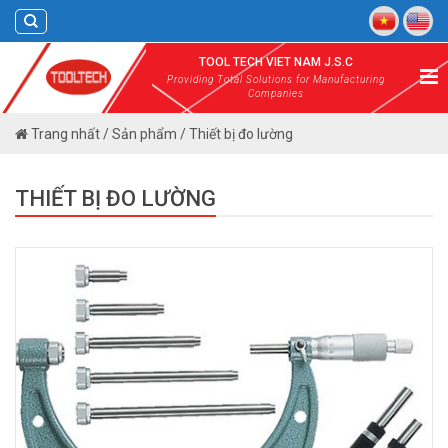
Skip
to
content
TOOL TECH VIET NAM J.S.C
Providing Total Solutions for Manufacturing
Companies
Trang nhất
/
Sản phẩm
/
Thiết bị đo lường
THIẾT BỊ ĐO LƯỜNG