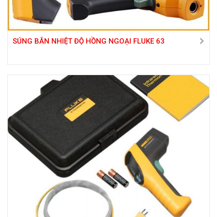
SÚNG BẮN NHIỆT ĐỘ HỒNG NGOẠI FLUKE 63