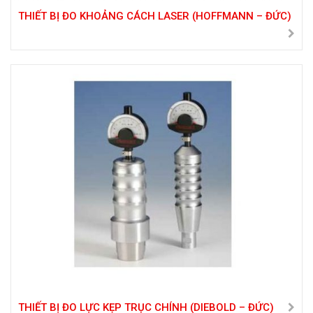
THIẾT BỊ ĐO KHOẢNG CÁCH LASER (HOFFMANN – ĐỨC)
THIẾT BỊ ĐO LỰC KẸP TRỤC CHÍNH (DIEBOLD – ĐỨC)