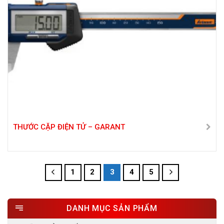
THƯỚC CẶP ĐIỆN TỬ – GARANT
1
2
3
4
5
DANH MỤC SẢN PHẨM