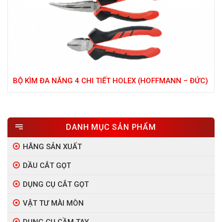
BỘ KÌM ĐA NĂNG 4 CHI TIẾT HOLEX (HOFFMANN – ĐỨC)
DANH MỤC SẢN PHẨM
HÃNG SẢN XUẤT
DẦU CẮT GỌT
DỤNG CỤ CẮT GỌT
VẬT TƯ MÀI MÒN