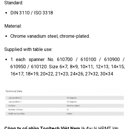
Standard:
DIN 3110 / ISO 3318
Material:
Chrome vanadium steel, chrome-plated.
Supplied with table use:
1 each spanner No. 610700 / 610100 / 610900 /
610950 / 610120: Size 6×7; 8×9; 10×11; 12×13; 14×15;
16×17; 18×19; 20×22; 21×23; 24×26; 27×32; 30×34
Công ty cổ phần Tooltech Việt Nam
là đại lý HPMT lớn