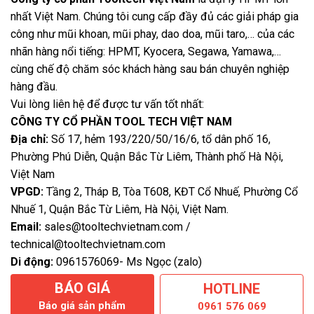
nhất Việt Nam. Chúng tôi cung cấp đầy đủ các giải pháp gia
công như mũi khoan, mũi phay, dao doa, mũi taro,… của các
nhãn hàng nổi tiếng: HPMT, Kyocera, Segawa, Yamawa,…
cùng chế độ chăm sóc khách hàng sau bán chuyên nghiệp
hàng đầu.
Vui lòng liên hệ để được tư vấn tốt nhất:
CÔNG TY CỔ PHẦN TOOL TECH VIỆT NAM
Địa chỉ:
Số 17, hẻm 193/220/50/16/6, tổ dân phố 16,
Phường Phú Diễn, Quận Bắc Từ Liêm, Thành phố Hà Nội,
Việt Nam
VPGD:
Tầng 2, Tháp B, Tòa T608, KĐT Cổ Nhuế, Phường Cổ
Nhuế 1, Quận Bắc Từ Liêm, Hà Nội, Việt Nam.
Email:
sales@tooltechvietnam.com /
technical@tooltechvietnam.com
Di động:
0961576069- Ms Ngọc (zalo)
BÁO GIÁ
HOTLINE
Báo giá sản phẩm
0961 576 069