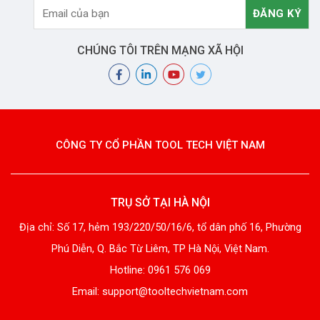
CHÚNG TÔI TRÊN MẠNG XÃ HỘI
CÔNG TY CỔ PHẦN TOOL TECH VIỆT NAM
TRỤ SỞ TẠI HÀ NỘI
Địa chỉ: Số 17, hẻm 193/220/50/16/6, tổ dân phố 16, Phường
Phú Diễn, Q. Bắc Từ Liêm, TP Hà Nội, Việt Nam.
Hotline: 0961 576 069
Email: support@tooltechvietnam.com