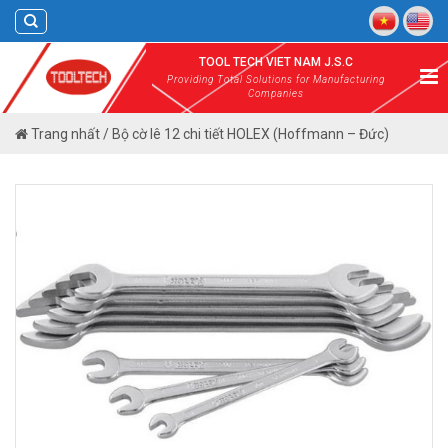
Skip
to
content
TOOL TECH VIET NAM J.S.C
Providing Total Solutions for Manufacturing
Companies
Trang nhất
/
Bộ cờ lê 12 chi tiết HOLEX (Hoffmann – Đức)