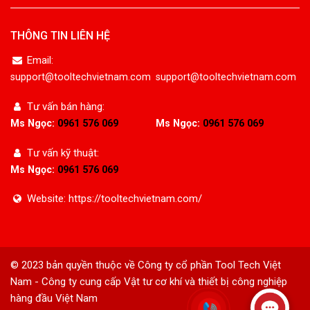
THÔNG TIN LIÊN HỆ
Email:
support@tooltechvietnam.com
support@tooltechvietnam.com
Tư vấn bán hàng:
Ms Ngọc:
0961 576 069
Ms Ngọc:
0961 576 069
Tư vấn kỹ thuật:
Ms Ngọc:
0961 576 069
Website: https://tooltechvietnam.com/
© 2023 bản quyền thuộc về Công ty cổ phần Tool Tech Việt
Nam - Công ty cung cấp
Vật tư cơ khí
và thiết bị công nghiệp
hàng đầu Việt Nam