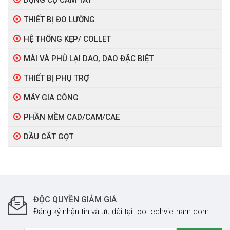
DỤNG CỤ CẦM TAY
THIẾT BỊ ĐO LƯỜNG
HỆ THỐNG KẸP/ COLLET
MÀI VÀ PHỦ LẠI DAO, DAO ĐẶC BIỆT
THIẾT BỊ PHỤ TRỢ
MÁY GIA CÔNG
PHẦN MỀM CAD/CAM/CAE
DẦU CẮT GỌT
ĐỘC QUYỀN GIẢM GIÁ
Đăng ký nhận tin và ưu đãi tại tooltechvietnam.com