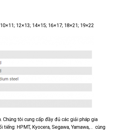
 10×11; 12×13; 14×15; 16×17; 18×21; 19×22
. Chúng tôi cung cấp đầy đủ các giải pháp gia
 nổi tiếng: HPMT, Kyocera, Segawa, Yamawa,… cùng