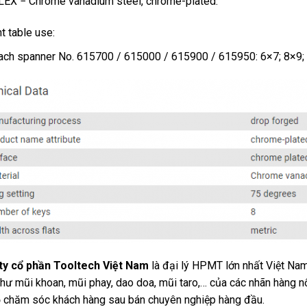
EX − Chrome vanadium steel, chrome-plated.
t table use:
ach spanner No. 615700 / 615000 / 615900 / 615950: 6×7; 8×9;
ty cổ phần Tooltech Việt Nam
là đại lý HPMT lớn nhất Việt Nam
hư mũi khoan, mũi phay, dao doa, mũi taro,… của các nhãn hàng
 chăm sóc khách hàng sau bán chuyên nghiệp hàng đầu.