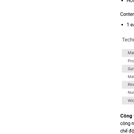
HOL
Conten
1 e
Công 
công n
chế độ