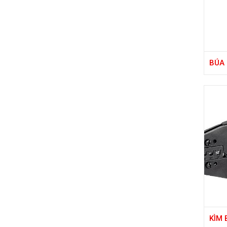
BÚA 
ĐỨC
KÌM 