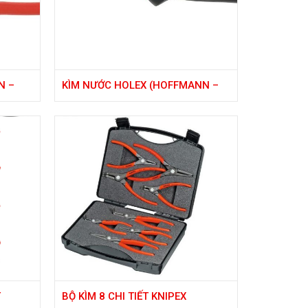
N –
KÌM NƯỚC HOLEX (HOFFMANN –
ĐỨC)
T
BỘ KÌM 8 CHI TIẾT KNIPEX