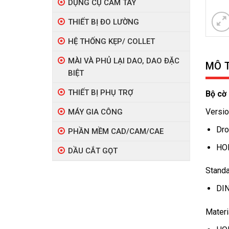
DỤNG CỤ CẦM TAY
THIẾT BỊ ĐO LƯỜNG
HỆ THỐNG KẸP/ COLLET
MÀI VÀ PHỦ LẠI DAO, DAO ĐẶC
MÔ 
BIỆT
THIẾT BỊ PHỤ TRỢ
Bộ cờ
Versio
MÁY GIA CÔNG
Dro
PHẦN MỀM CAD/CAM/CAE
HOL
DẦU CẮT GỌT
Standa
DIN
Materi