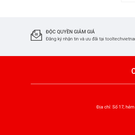
(HO
ĐỘC QUYỀN GIẢM GIÁ
Đăng ký nhận tin và ưu đãi tại tooltechviet
Địa chỉ: Số 17, hẻm