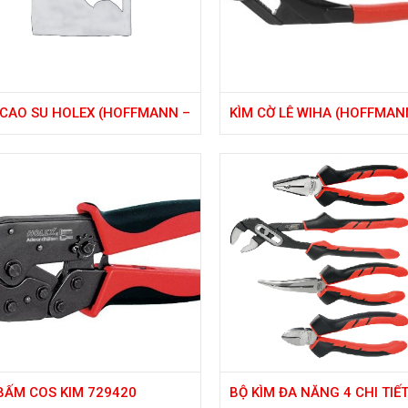
CAO SU HOLEX (HOFFMANN –
KÌM CỜ LÊ WIHA (HOFFMAN
)
ĐỨC)
BẤM COS KIM 729420
BỘ KÌM ĐA NĂNG 4 CHI TIẾ