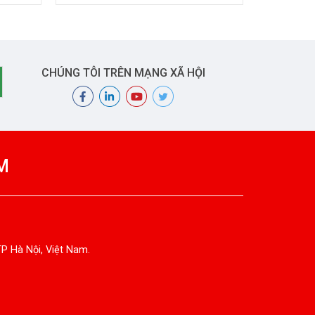
(HOFFMANN – ĐỨC)
CHÚNG TÔI TRÊN MẠNG XÃ HỘI
M
TP Hà Nội, Việt Nam.