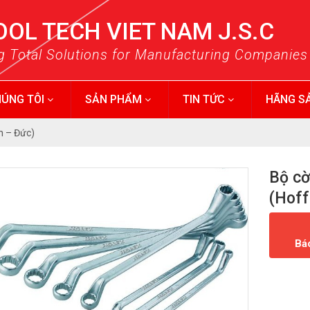
OOL TECH VIET NAM J.S.C
g Total Solutions for Manufacturing Companies
HÚNG TÔI
SẢN PHẨM
TIN TỨC
HÃNG S
n – Đức)
Bộ cờ
(Hof
Bá