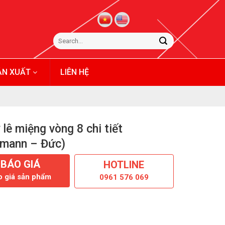
ẢN XUẤT
LIÊN HỆ
 lê miệng vòng 8 chi tiết
fmann – Đức)
BÁO GIÁ
HOTLINE
o giá sản phẩm
0961 576 069