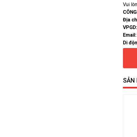
Vui lò
CÔNG
Địa ch
VPGD
Email:
Di độn
SẢN 