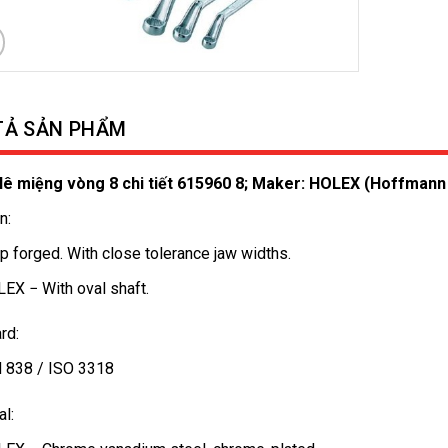
TẢ SẢN PHẨM
 lê miệng vòng 8 chi tiết 615960 8; Maker: HOLEX (Hoffmann
n:
p forged. With close tolerance jaw widths.
EX − With oval shaft.
rd:
 838 / ISO 3318
al: