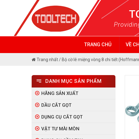
Skip
T
to
content
Providin
TRANG CHỦ
VỀ C
Trang nhất
/
Bộ cờ lê miệng vòng 8 chi tiết (Hoffman
DANH MỤC SẢN PHẨM
HÃNG SẢN XUẤT
DẦU CẮT GỌT
DỤNG CỤ CẮT GỌT
VẬT TƯ MÀI MÒN