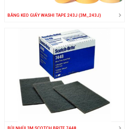
BĂNG KEO GIẤY WASHI TAPE 243J (3M_243J)
BÙI NHÙI 3M SCOTCH BRITE 7448