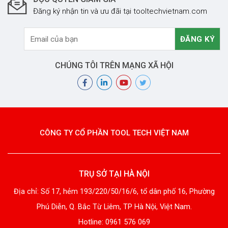
Đăng ký nhận tin và ưu đãi tại tooltechvietnam.com
CHÚNG TÔI TRÊN MẠNG XÃ HỘI
CÔNG TY CỔ PHẦN TOOL TECH VIỆT NAM
TRỤ SỞ TẠI HÀ NỘI
Địa chỉ: Số 17, hẻm 193/220/50/16/6, tổ dân phố 16, Phường
Phú Diễn, Q. Bắc Từ Liêm, TP Hà Nội, Việt Nam.
Hotline: 0961 576 069