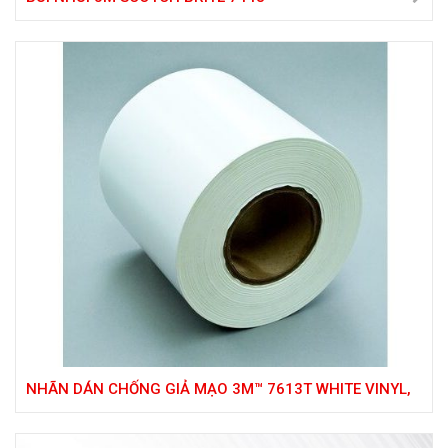
NHÃN DÁN CHỐNG GIẢ MẠO 3M™ 7613T WHITE VINYL,
6 IN X 1668 FT