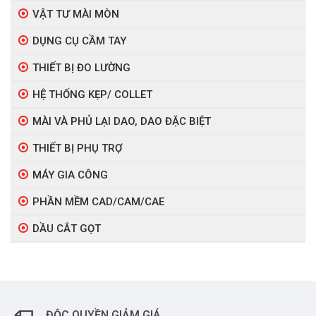
VẬT TƯ MÀI MÒN
DỤNG CỤ CẦM TAY
THIẾT BỊ ĐO LƯỜNG
HỆ THỐNG KẸP/ COLLET
MÀI VÀ PHỦ LẠI DAO, DAO ĐẶC BIỆT
THIẾT BỊ PHỤ TRỢ
MÁY GIA CÔNG
PHẦN MỀM CAD/CAM/CAE
DẦU CẮT GỌT
ĐỘC QUYỀN GIẢM GIÁ