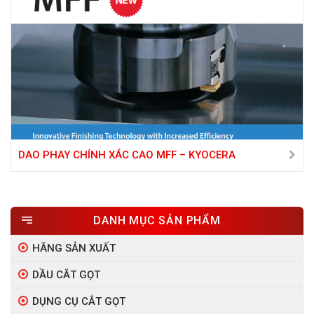
DAO PHAY CHÍNH XÁC CAO MFF – KYOCERA
DANH MỤC SẢN PHẨM
HÃNG SẢN XUẤT
DẦU CẮT GỌT
DỤNG CỤ CẮT GỌT