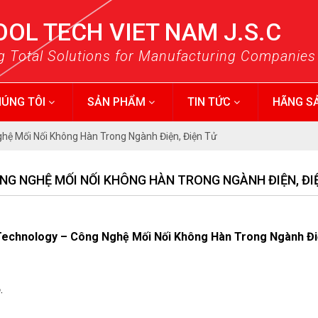
OOL TECH VIET NAM J.S.C
g Total Solutions for Manufacturing Companies
HÚNG TÔI
SẢN PHẨM
TIN TỨC
HÃNG S
ghệ Mối Nối Không Hàn Trong Ngành Điện, Điện Tử
G NGHỆ MỐI NỐI KHÔNG HÀN TRONG NGÀNH ĐIỆN, ĐI
 Technology – Công Nghệ Mối Nối Không Hàn Trong Ngành Đi
.