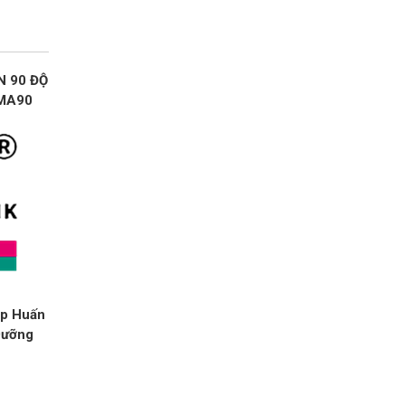
N 90 ĐỘ
 MA90
ập Huấn
Dưỡng
 Máy