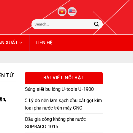
ẢN XUẤT
LIÊN HỆ
ỆN TỬ
BÀI VIẾT NỔI BẬT
Súng siết bu lông U-tools U-1900
ện,
5 Lý do nên làm sạch dầu cắt gọt kim
loại pha nước trên máy CNC
Dầu gia công không pha nước
SUPRACO 1015