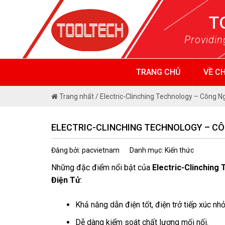
Skip
T
to
content
Providin
TRANG CHỦ
VỀ C
Trang nhất
/
Electric-Clinching Technology – Công N
ELECTRIC-CLINCHING TECHNOLOGY – CÔN
Đăng bởi: pacvietnam
Danh mục: Kiến thức
Những đặc điểm nổi bật của
Electric-Clinching
Điện Tử
:
Khả năng dẫn điện tốt, điện trở tiếp xúc nhỏ
Dễ dàng kiểm soát chất lượng mối nối.