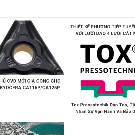
THIẾT KẾ PHƯƠNG TIẾP TUYẾ
VỚI LƯỠI DAO 4 LƯỠI CẮT
HỦ CVD MỚI GIA CÔNG CHO
 KYOCERA CA115P/CA125P
Tox Pressotechik Đào Tạo, T
Nhân Sự Vận Hành Và Bảo 
Thiết Bị Xy Lanh Tại Nhà