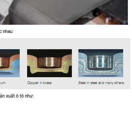
c nhau:
n xuất ô tô như: