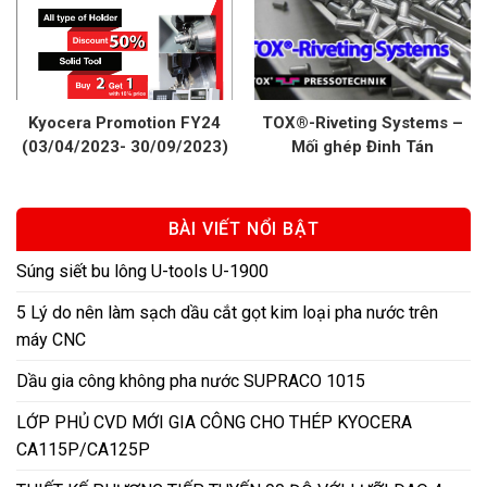
Kyocera Promotion FY24
TOX®-Riveting Systems –
(03/04/2023- 30/09/2023)
Mối ghép Đinh Tán
– Chương Trình Khuyến Mãi
Tốt Nhất Năm!
BÀI VIẾT NỔI BẬT
Súng siết bu lông U-tools U-1900
5 Lý do nên làm sạch dầu cắt gọt kim loại pha nước trên
máy CNC
Dầu gia công không pha nước SUPRACO 1015
LỚP PHỦ CVD MỚI GIA CÔNG CHO THÉP KYOCERA
CA115P/CA125P