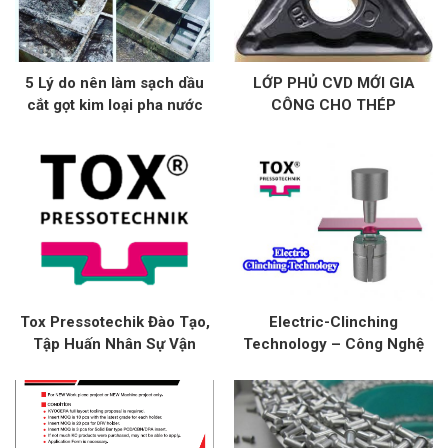
5 Lý do nên làm sạch dầu
LỚP PHỦ CVD MỚI GIA
cắt gọt kim loại pha nước
CÔNG CHO THÉP
trên máy CNC
KYOCERA CA115P/CA125P
Tox Pressotechik Đào Tạo,
Electric-Clinching
Tập Huấn Nhân Sự Vận
Technology – Công Nghệ
Hành Và Bảo Dưỡng Thiết Bị
Mối Nối Không Hàn Trong
Xy Lanh Tại Nhà Máy
Ngành Điện, Điện Tử