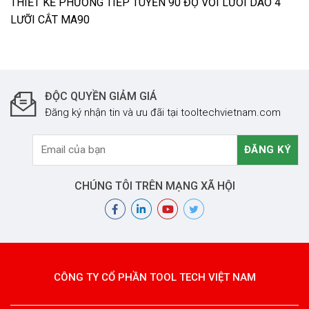
THIẾT KẾ PHƯƠNG TIẾP TUYẾN 90 ĐỘ VỚI LƯỠI DAO 4
LƯỠI CẮT MA90
ĐỘC QUYỀN GIẢM GIÁ
Đăng ký nhận tin và ưu đãi tại tooltechvietnam.com
CHÚNG TÔI TRÊN MẠNG XÃ HỘI
CÔNG TY CỔ PHẦN TOOL TECH VIỆT NAM