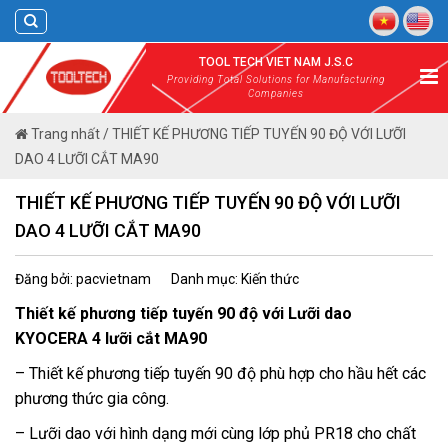
Skip
to
content
TOOL TECH VIET NAM J.S.C
Providing Total Solutions for Manufacturing
Companies
Trang nhất
/
THIẾT KẾ PHƯƠNG TIẾP TUYẾN 90 ĐỘ VỚI LƯỠI
DAO 4 LƯỠI CẮT MA90
THIẾT KẾ PHƯƠNG TIẾP TUYẾN 90 ĐỘ VỚI LƯỠI
DAO 4 LƯỠI CẮT MA90
Đăng bởi: pacvietnam
Danh mục: Kiến thức
Thiết kế phương tiếp tuyến 90 độ với Lưỡi dao
KYOCERA 4 lưỡi cắt MA90
– Thiết kế phương tiếp tuyến 90 độ phù hợp cho hầu hết các
phương thức gia công.
– Lưỡi dao với hình dạng mới cùng lớp phủ PR18 cho chất