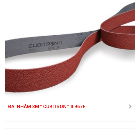
ĐAI NHÁM 3M™ CUBITRON™ II 967F