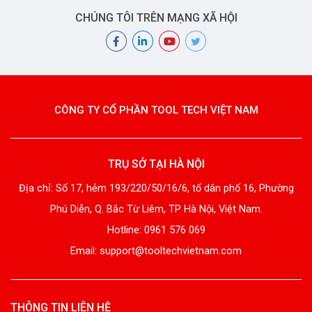
CHÚNG TÔI TRÊN MẠNG XÃ HỘI
CÔNG TY CỔ PHẦN TOOL TECH VIỆT NAM
TRỤ SỞ TẠI HÀ NỘI
Địa chỉ: Số 17, hẻm 193/220/50/16/6, tổ dân phố 16, Phường
Phú Diễn, Q. Bắc Từ Liêm, TP Hà Nội, Việt Nam.
Hotline: 0961 576 069
Email: support@tooltechvietnam.com
THÔNG TIN LIÊN HỆ