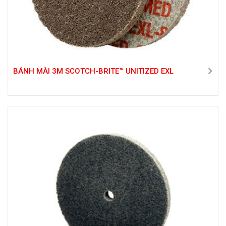
BÁNH MÀI 3M SCOTCH-BRITE™ UNITIZED EXL