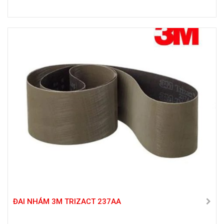
ĐAI NHÁM 3M TRIZACT 237AA