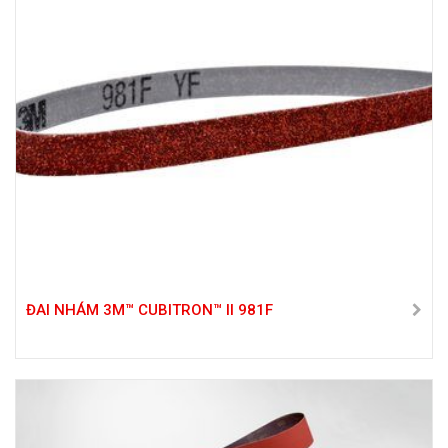
ĐAI NHÁM 3M™ CUBITRON™ II 981F