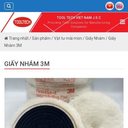
Skip
to
content
TOOL TECH VIET NAM J.S.C
Providing Total Solutions for Manufacturing
Companies
Trang nhất
/
Sản phẩm
/
Vật tư mài mòn
/
Giấy Nhám
/
Giấy
Nhám 3M
GIẤY NHÁM 3M