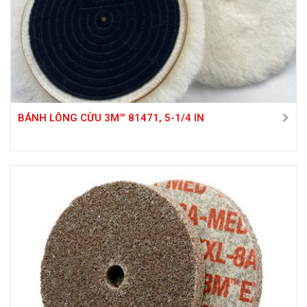
BÁNH LÔNG CỪU 3M™ 81471, 5-1/4 IN