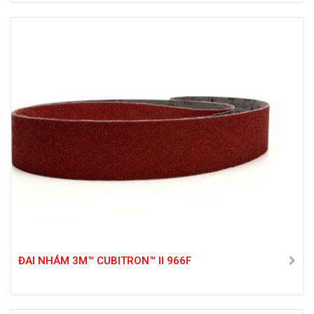
ĐAI NHÁM 3M™ CUBITRON™ II 966F