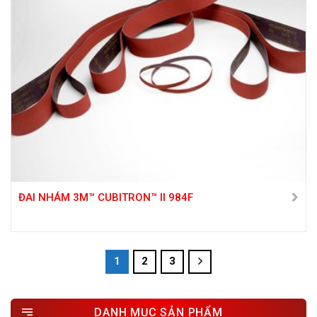
ĐAI NHÁM 3M™ CUBITRON™ II 984F
1
2
3
DANH MỤC SẢN PHẨM