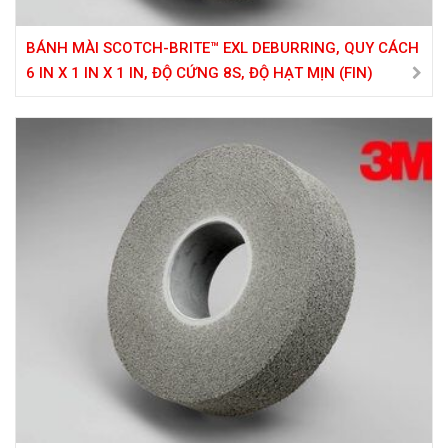
BÁNH MÀI SCOTCH-BRITE™ EXL DEBURRING, QUY CÁCH
6 IN X 1 IN X 1 IN, ĐỘ CỨNG 8S, ĐỘ HẠT MỊN (FIN)