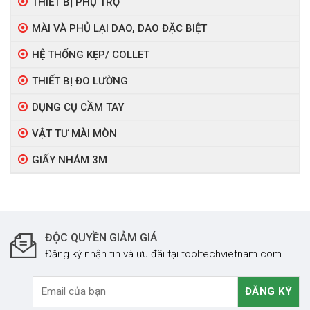
THIẾT BỊ PHỤ TRỢ
MÀI VÀ PHỦ LẠI DAO, DAO ĐẶC BIỆT
HỆ THỐNG KẸP/ COLLET
THIẾT BỊ ĐO LƯỜNG
DỤNG CỤ CẦM TAY
VẬT TƯ MÀI MÒN
GIẤY NHÁM 3M
ĐỘC QUYỀN GIẢM GIÁ
Đăng ký nhận tin và ưu đãi tại tooltechvietnam.com