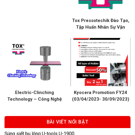
Tox Pressotechik Đào Tạo,
Tập Huấn Nhân Sự Vận
Hành Và Bảo Dưỡng Thiết Bị
Xy Lanh Tại Nhà Máy
Electric-Clinching
Kyocera Promotion FY24
Technology – Công Nghệ
(03/04/2023- 30/09/2023)
Mối Nối Không Hàn Trong
– Chương Trình Khuyến Mãi
Ngành Điện, Điện Tử
Tốt Nhất Năm!
BÀI VIẾT NỔI BẬT
Súng siết bu lông U-tools U-1900