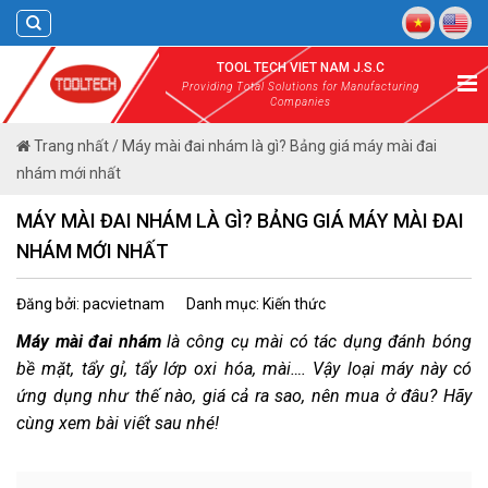
Skip
to
content
TOOL TECH VIET NAM J.S.C
Providing Total Solutions for Manufacturing
Companies
Trang nhất
/
Máy mài đai nhám là gì? Bảng giá máy mài đai
nhám mới nhất
MÁY MÀI ĐAI NHÁM LÀ GÌ? BẢNG GIÁ MÁY MÀI ĐAI
NHÁM MỚI NHẤT
Đăng bởi: pacvietnam
Danh mục: Kiến thức
Máy mài đai nhám
là công cụ mài có tác dụng đánh bóng
bề mặt, tẩy gỉ, tẩy lớp oxi hóa, mài…. Vậy loại máy này có
ứng dụng như thế nào, giá cả ra sao, nên mua ở đâu? Hãy
cùng xem bài viết sau nhé!