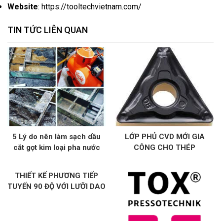
Website
: https://tooltechvietnam.com/
TIN TỨC LIÊN QUAN
5 Lý do nên làm sạch dầu
LỚP PHỦ CVD MỚI GIA
cắt gọt kim loại pha nước
CÔNG CHO THÉP
trên máy CNC
KYOCERA CA115P/CA125P
THIẾT KẾ PHƯƠNG TIẾP
TUYẾN 90 ĐỘ VỚI LƯỠI DAO
4 LƯỠI CẮT MA90